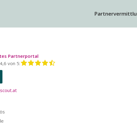
Partnervermittl
tes Partnerportal
,6 von 5:
scout.at
iös
le