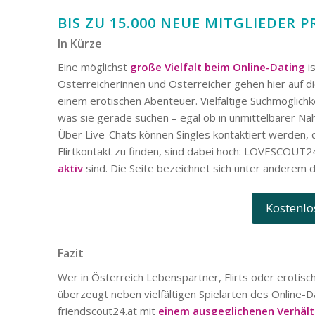
BIS ZU 15.000 NEUE MITGLIEDER
In Kürze
Eine möglichst
große Vielfalt beim Online-Dating
i
Österreicherinnen und Österreicher gehen hier auf d
einem erotischen Abenteuer. Vielfältige Suchmöglichk
was sie gerade suchen – egal ob in unmittelbarer Nä
Über Live-Chats können Singles kontaktiert werden, d
Flirtkontakt zu finden, sind dabei hoch: LOVESCOUT24
aktiv
sind. Die Seite bezeichnet sich unter anderem d
Kostenlo
Fazit
Wer in Österreich Lebenspartner, Flirts oder erotis
überzeugt neben vielfältigen Spielarten des Online-Da
friendscout24.at mit
einem ausgeglichenen Verhält