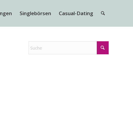
ungen
Singlebörsen
Casual-Dating